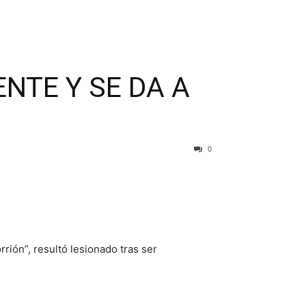
NTE Y SE DA A
0
rión”, resultó lesionado tras ser